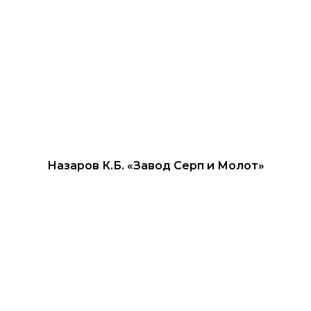
Назаров К.Б. «‎Завод Серп и Молот»‎