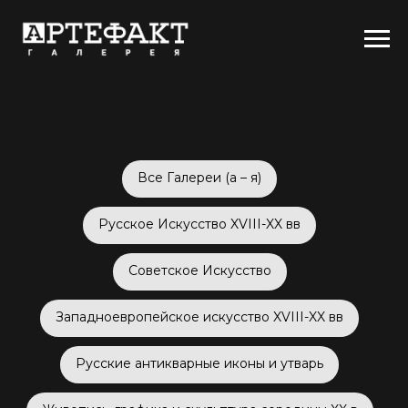
Вcе Галереи (а – я)
Русское Искусство XVIII-XX вв
Советское Искусство
Западноевропейское искусство XVIII-XX вв
Русские антикварные иконы и утварь